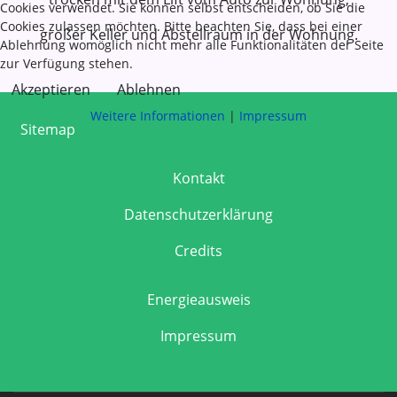
Cookies verwendet. Sie können selbst entscheiden, ob Sie die
Cookies zulassen möchten. Bitte beachten Sie, dass bei einer
großer Keller und Abstellraum in der Wohnung.
Ablehnung womöglich nicht mehr alle Funktionalitäten der Seite
zur Verfügung stehen.
Akzeptieren
Ablehnen
Weitere Informationen
|
Impressum
Sitemap
Kontakt
Datenschutzerklärung
Credits
Energieausweis
Impressum